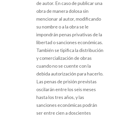
de autor. En caso de publicar una
obra de manera dolos
a
sin
mencionar al autor, modificando
su nombre
o
a
la obra
se
le
impondrán
penas privativas de la
libertad o sanciones
económicas
.
También se tipifica la
distribución
y comercialización de obras
cuando no se cuente con la
debida autorización para hacerlo.
Las penas de prisión previstas
oscilarán
entre los seis meses
hasta los tres años, y las
sanciones
económicas
podrán
ser entre cien a doscientes