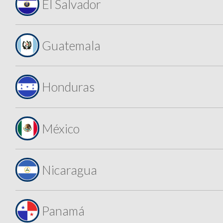
El Salvador
Guatemala
Honduras
México
Nicaragua
Panamá