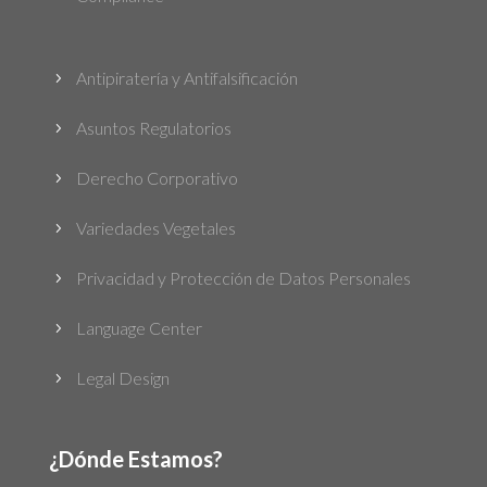
Antipiratería y Antifalsificación
5
Asuntos Regulatorios
5
Derecho Corporativo
5
Variedades Vegetales
5
Privacidad y Protección de Datos Personales
5
Language Center
5
Legal Design
5
¿Dónde Estamos?