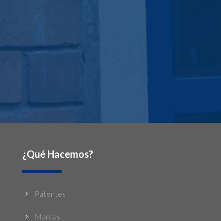
¿Qué Hacemos?
Patentes
5
Marcas
5