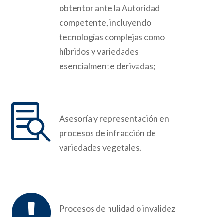
obtentor ante la Autoridad
com
p
etente, incluyendo
tecnologías com
p
lejas como
híbridos y variedades
esencialmente derivadas;

Asesoría y representación en
p
rocesos de
infracción de
variedades vegetales
.

Procesos de nulidad o invalidez