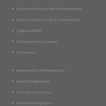
Derecho de Autor y del Entretenimiento
5
Innovación, Protección & Transferencia
5
Litigios & MASC
5
Competencia y Consumo
5
Compliance
5
Antipiratería y Antifalsificación
5
Asuntos Regulatorios
5
Derecho Corporativo
5
Variedades Vegetales
5