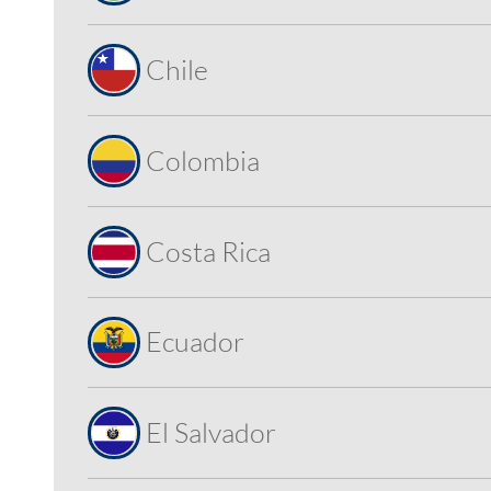
Chile
Colombia
Costa Rica
Ecuador
El Salvador