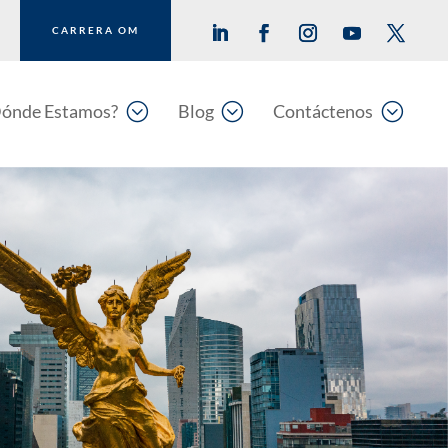
CARRERA OM
;
;
;
ónde Estamos?
Blog
Contáctenos