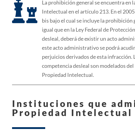

La prohibición general se encuentra en l
Intelectual en
el
artículo 213. En
el
2005,
bis bajo
el
cual se
incluye la prohibición 
i
gua
l que en la Ley Federal de Protecció
desleal, deberá de existir un acto admini
este acto administrativo se podrá acudir 
per
juicios derivados de esta infracción. 
comp
etencia desleal son modelados
d
el
Propiedad Intelectual.
Instituciones que adm
Propiedad Intelectual