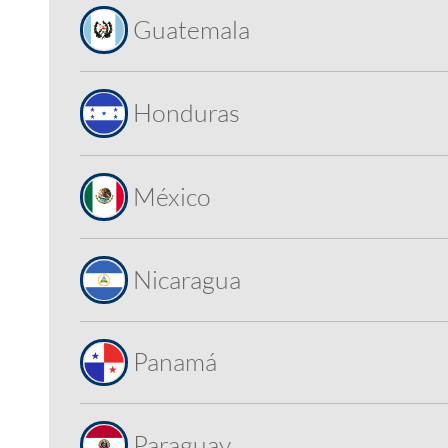
Guatemala
Honduras
México
Nicaragua
Panamá
Paraguay