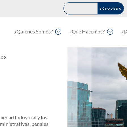
;
;
¿Quienes Somos?
¿Qué Hacemos?
¿D
ico
I
iedad Industrial y los
ministrativas, penales