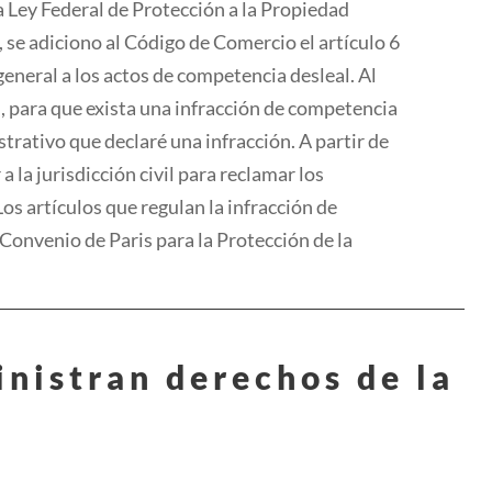
a Ley Federal de Protección a la Propiedad
 se adiciono al Código de Comercio
el
artículo 6
general a los actos de competencia desleal. Al
n
,
para
que exista una infracción de competencia
strativo que declaré una infracción. A partir de
a la jurisdicción civil
para
reclamar los
Los artículos que regulan la infracción de
Con
ven
io de Paris
para
la Protección de la
inistran derechos de
la