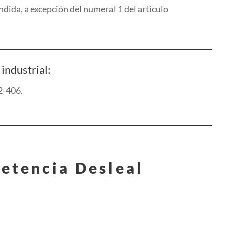
endida,
a excepción d
el
numeral 1 d
el
artículo
industrial:
02-406.
etencia Desleal