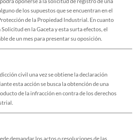
podrá oponerse a la solicitud de registro de una
alguno de los supuestos que se encuentran en el
 Protección de la Propiedad Industr
ial. En cuanto
la Solicitud en la Gaceta
y esta surta efectos, el
ble de un mes para presentar su oposición.
sdicción civil una vez se obtiene
la declaración
ante esta acción se busca la obtención de una
oducto de la infracción en contra de los derechos
trial.
ede demandar los actos o resoluciones de las