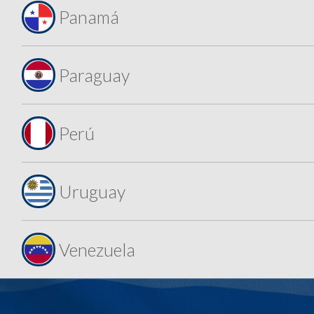
Panamá
Paraguay
Perú
Uruguay
Venezuela