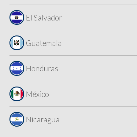
El Salvador
Guatemala
Honduras
México
Nicaragua