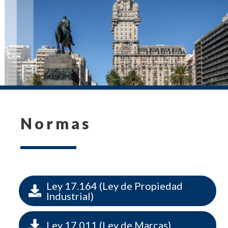
Normas
Ley 17.164 (Ley de Propiedad

Industrial)

Ley 17.011 (Ley de Marcas)