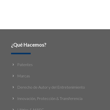
¿Qué Hacemos?
Patentes
5
Marcas
5
Derecho de Autor y del Entretenimiento
5
Innovación, Protección & Transferencia
5
Litigios & MASC
5