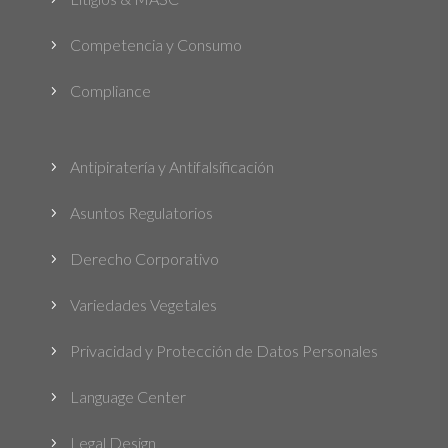
Competencia y Consumo
5
Compliance
5
Antipiratería y Antifalsificación
5
Asuntos Regulatorios
5
Derecho Corporativo
5
Variedades Vegetales
5
Privacidad y Protección de Datos Personales
5
Language Center
5
Legal Design
5