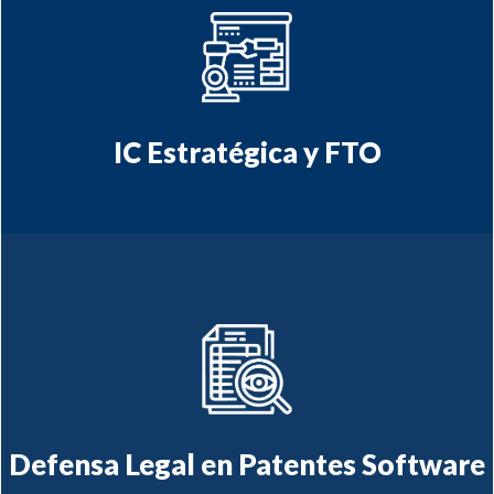
Inteligencia
Vigilancia Estratégica e
de Operación
Competitiva y Libertad
(FTO)
IC Estratégica y FTO
de patentes
Asesoría en trámite y litigio
implementadas por
de invenciones
computador
Defensa Legal en Patentes Software