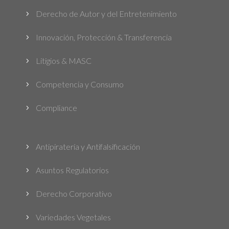
Derecho de Autor y del Entretenimiento
5
Innovación, Protección & Transferencia
5
Litigios & MASC
5
Competencia y Consumo
5
Compliance
5
Antipiratería y Antifalsificación
5
Asuntos Regulatorios
5
Derecho Corporativo
5
Variedades Vegetales
5