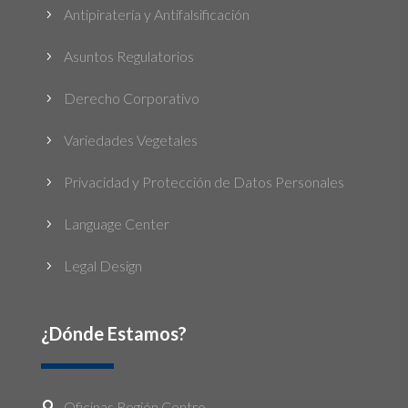
Antipiratería y Antifalsificación
5
Asuntos Regulatorios
5
Derecho Corporativo
5
Variedades Vegetales
5
Privacidad y Protección de Datos Personales
5
Language Center
5
Legal Design
5
¿Dónde Estamos?
Oficinas Región Centro
