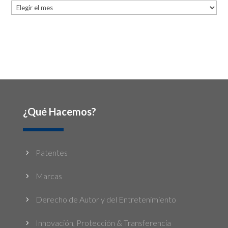
Archives
¿Qué Hacemos?
Patentes
5
Marcas
5
Derecho de Autor y del Entretenimiento
5
Innovación, Protección & Transferencia
5