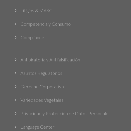
Litigios & MASC
5
Competencia y Consumo
5
Compliance
5
Antipiratería y Antifalsificación
5
Asuntos Regulatorios
5
Derecho Corporativo
5
Variedades Vegetales
5
Privacidad y Protección de Datos Personales
5
Language Center
5