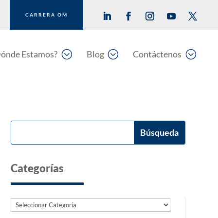
CARRERA OM
;
;
;
ónde Estamos?
Blog
Contáctenos
Categorías
Categorías