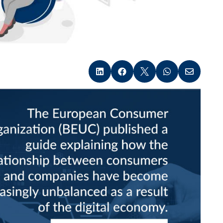




