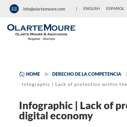
|
ENGLISH
ESPAÑOL
info@olartemoure.com

9

HOME
DERECHO DE LA COMPETENCIA
Infographic | Lack of protection within th
Infographic | Lack of p
digital economy