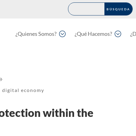
;
;
¿Quienes Somos?
¿Qué Hacemos?
¿D
9
e digital economy
rotection within the