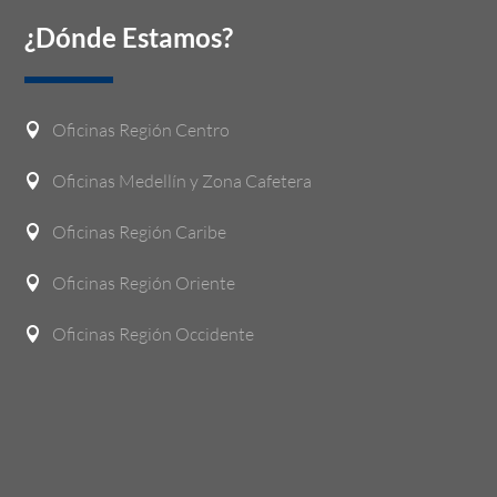
¿Dónde Estamos?
Oficinas Región Centro

Oficinas Medellín y Zona Cafetera

Oficinas Región Caribe

Oficinas Región Oriente

Oficinas Región Occidente
