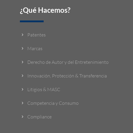
¿Qué Hacemos?
Patentes
5
Marcas
5
Derecho de Autor y del Entretenimiento
5
Innovación, Protección & Transferencia
5
Litigios & MASC
5
Competencia y Consumo
5
Compliance
5