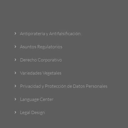
¿Qué Hacemos?
Antipiratería y Antifalsificación
5
Asuntos Regulatorios
5
Derecho Corporativo
5
Variedades Vegetales
5
Privacidad y Protección de Datos Personales
5
Language Center
5
Legal Design
5