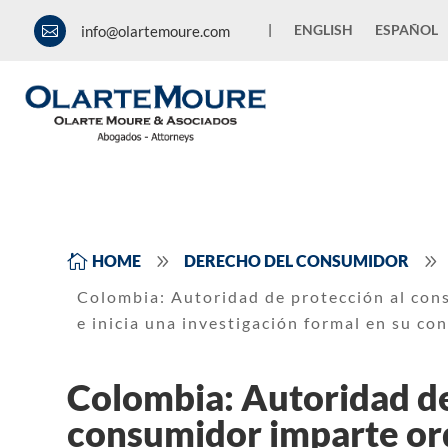
|
ENGLISH
ESPAÑOL
info@olartemoure.com

9
9

HOME
DERECHO DEL CONSUMIDOR
Colombia: Autoridad de protección al con
e inicia una investigación formal en su co
Colombia: Autoridad de
consumidor imparte ord