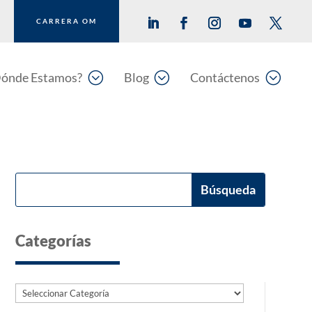
CARRERA OM
;
;
;
ónde Estamos?
Blog
Contáctenos
Categorías
Categorías