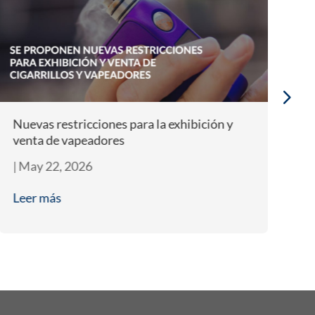
Nuevas restricciones para la exhibición y
Te
venta de vapeadores
e
|
May 22, 2026
|
M
Leer más
L