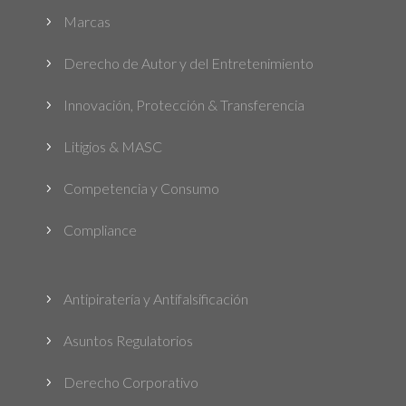
Marcas
5
Derecho de Autor y del Entretenimiento
5
Innovación, Protección & Transferencia
5
Litigios & MASC
5
Competencia y Consumo
5
Compliance
5
Antipiratería y Antifalsificación
5
Asuntos Regulatorios
5
Derecho Corporativo
5