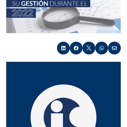




