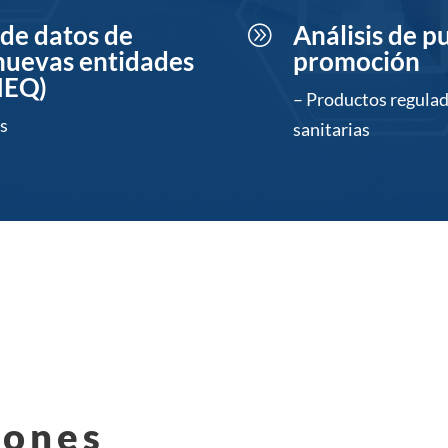
 de datos de
Análisis de p
A
nuevas entidades
promoción
NEQ)
– Productos regulad
s
sanitarias
iones