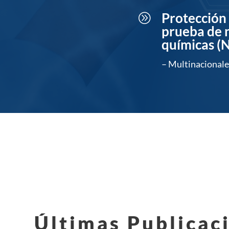
Protección
A
prueba de 
químicas (
– Multinacionale
Últimas Publicac