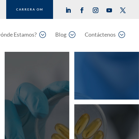
CARRERA OM
;
;
;
ónde Estamos?
Blog
Contáctenos