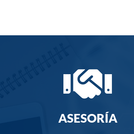

ASESORÍA