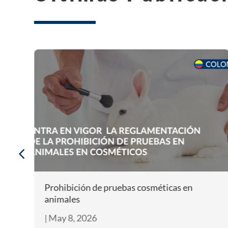
Ana María Vesga es designada nueva
ministra de salud
|
Ago 6, 2026
Leer Más