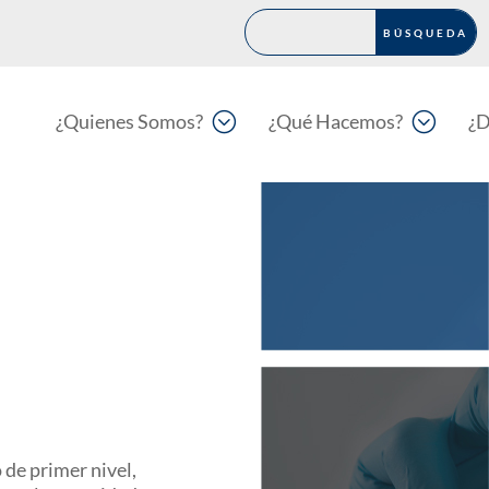
;
;
¿Quienes Somos?
¿Qué Hacemos?
¿D
 de primer nivel,