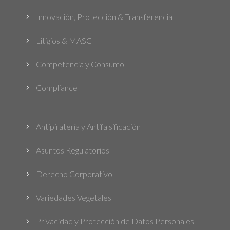
Innovación, Protección & Transferencia
5
Litigios & MASC
5
Competencia y Consumo
5
Compliance
5
Antipiratería y Antifalsificación
5
Asuntos Regulatorios
5
Derecho Corporativo
5
Variedades Vegetales
5
Privacidad y Protección de Datos Personales
5