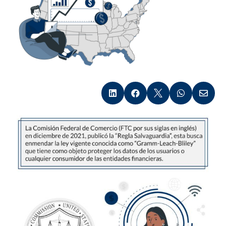




