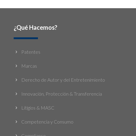
¿Qué Hacemos?
Patentes
5
Marcas
5
Derecho de Autor y del Entretenimiento
5
Innovación, Protección & Transferencia
5
Litigios & MASC
5
Competencia y Consumo
5
Compliance
5