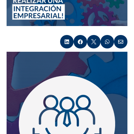




