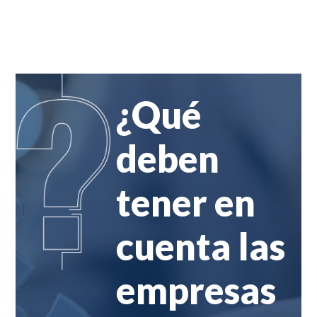
¿Qué
deben
tener en
cuenta las
empresas