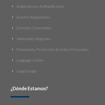
Antipiratería y Antifalsificación
5
Asuntos Regulatorios
5
Derecho Corporativo
5
Variedades Vegetales
5
Privacidad y Protección de Datos Personales
5
Language Center
5
Legal Design
5
¿Dónde Estamos?