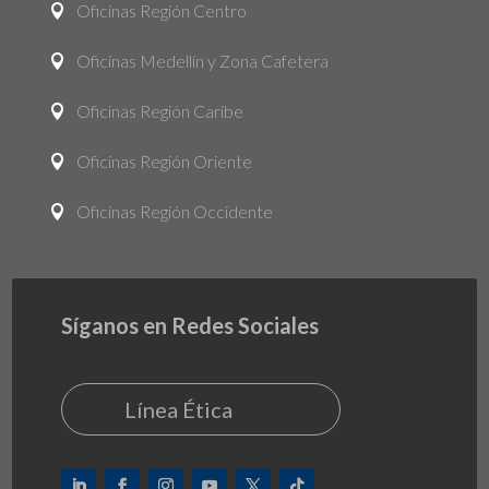
Oficinas Región Centro

Oficinas Medellín y Zona Cafetera

Oficinas Región Caribe

Oficinas Región Oriente

Oficinas Región Occidente

Síganos en Redes Sociales
Línea Ética