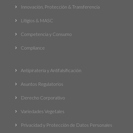
Innovación, Protección & Transferencia
5
Litigios & MASC
5
Competencia y Consumo
5
Compliance
5
Antipiratería y Antifalsificación
5
Asuntos Regulatorios
5
Derecho Corporativo
5
Variedades Vegetales
5
Privacidad y Protección de Datos Personales
5