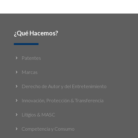
¿Qué Hacemos?
Patentes
5
Marcas
5
Derecho de Autor y del Entretenimiento
5
Innovación, Protección & Transferencia
5
Litigios & MASC
5
Competencia y Consumo
5