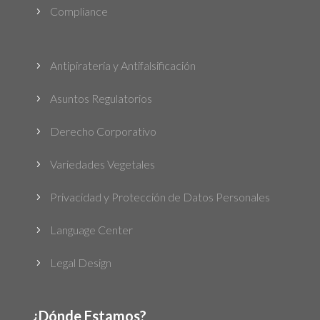
Compliance
5
Antipiratería y Antifalsificación
5
Asuntos Regulatorios
5
Derecho Corporativo
5
Variedades Vegetales
5
Privacidad y Protección de Datos Personales
5
Language Center
5
Legal Design
5
¿Dónde Estamos?