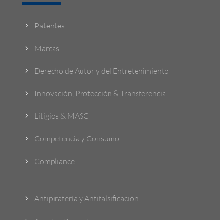
Patentes
5
Marcas
5
Derecho de Autor y del Entretenimiento
5
Innovación, Protección & Transferencia
5
Litigios & MASC
5
Competencia y Consumo
5
Compliance
5
Antipiratería y Antifalsificación
5