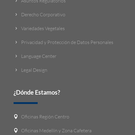
Asuntos Regulatorios
5
Derecho Corporativo
5
Variedades Vegetales
5
Privacidad y Protección de Datos Personales
5
Language Center
5
Legal Design
5
¿Dónde Estamos?
Oficinas Región Centro

Oficinas Medellín y Zona Cafetera
