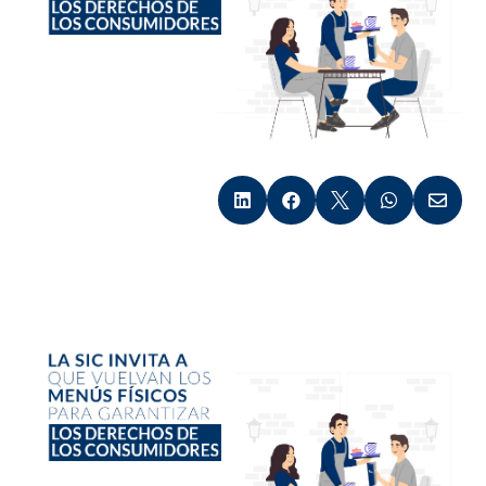




