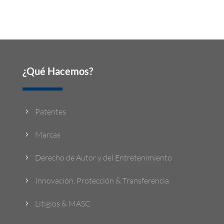
¿Qué Hacemos?
Patentes
5
Marcas
5
Derecho de Autor y del Entretenimiento
5
Innovación, Protección & Transferencia
5
Litigios & MASC
5