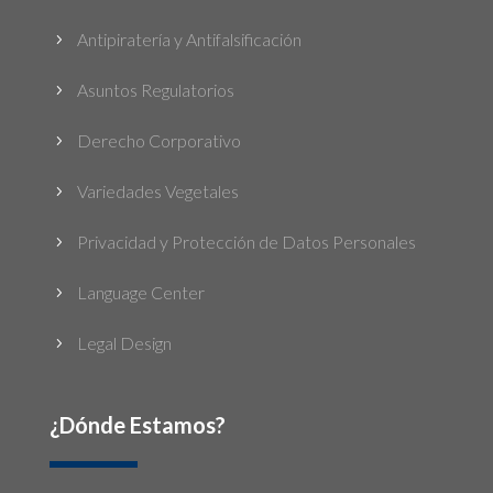
Antipiratería y Antifalsificación
5
Asuntos Regulatorios
5
Derecho Corporativo
5
Variedades Vegetales
5
Privacidad y Protección de Datos Personales
5
Language Center
5
Legal Design
5
¿Dónde Estamos?