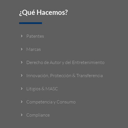
¿Qué Hacemos?
Patentes
5
Marcas
5
Derecho de Autor y del Entretenimiento
5
Innovación, Protección & Transferencia
5
Litigios & MASC
5
Competencia y Consumo
5
Compliance
5