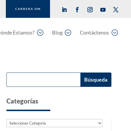
CARRERA OM
;
;
;
ónde Estamos?
Blog
Contáctenos
Categorías
Categorías