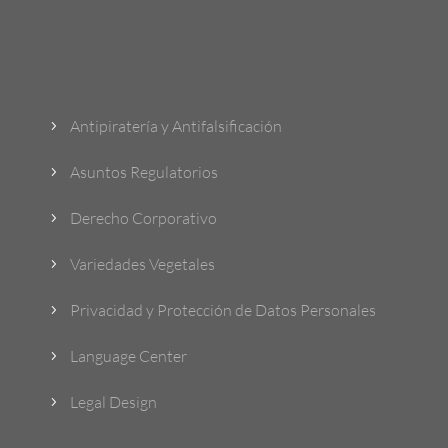
¿Qué Hacemos?
Antipiratería y Antifalsificación
5
Asuntos Regulatorios
5
Derecho Corporativo
5
Variedades Vegetales
5
Privacidad y Protección de Datos Personales
5
Language Center
5
Legal Design
5