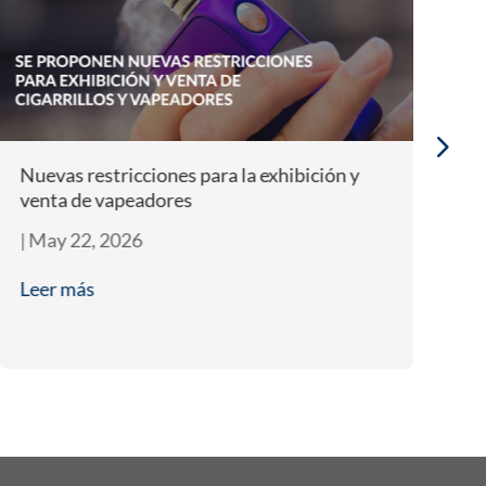
Nuevas restricciones para la exhibición y
Te
venta de vapeadores
e
|
May 22, 2026
|
M
Leer más
L