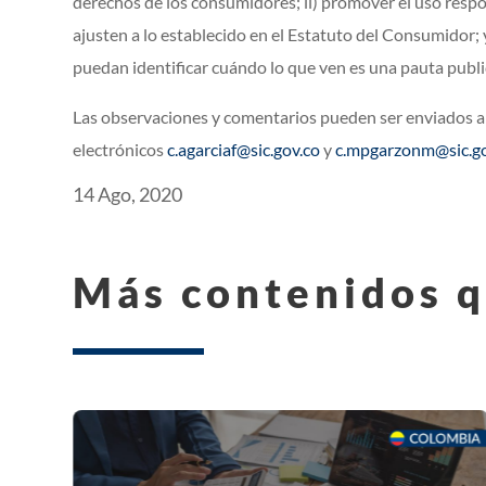
derechos de los consumidores; ii) promover el uso respo
ajusten a lo establecido en el Estatuto del Consumidor; 
puedan identificar cuándo lo que ven es una pauta publi
Las observaciones y comentarios pueden ser enviados a 
electrónicos
c.agarciaf@sic.gov.co
y
c.mpgarzonm@sic.go
14 Ago, 2020
Más contenidos q