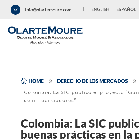
|
ENGLISH
ESPAÑOL
info@olartemoure.com

9
9

HOME
DERECHO DE LOS MERCADOS
Colombia: La SIC publicó el proyecto “Guía
de influenciadores”
Colombia: La SIC public
buenas prácticas en la 