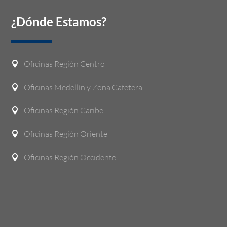
¿Dónde Estamos?
Oficinas Región Centro

Oficinas Medellín y Zona Cafetera

Oficinas Región Caribe

Oficinas Región Oriente

Oficinas Región Occidente
