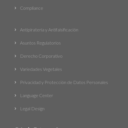
Compliance
5
Antipiratería y Antifalsificación
5
Asuntos Regulatorios
5
Derecho Corporativo
5
Variedades Vegetales
5
Privacidad y Protección de Datos Personales
5
Language Center
5
Legal Design
5