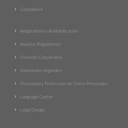
Compliance
5
Antipiratería y Antifalsificación
5
Asuntos Regulatorios
5
Derecho Corporativo
5
Variedades Vegetales
5
Privacidad y Protección de Datos Personales
5
Language Center
5
Legal Design
5