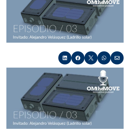




