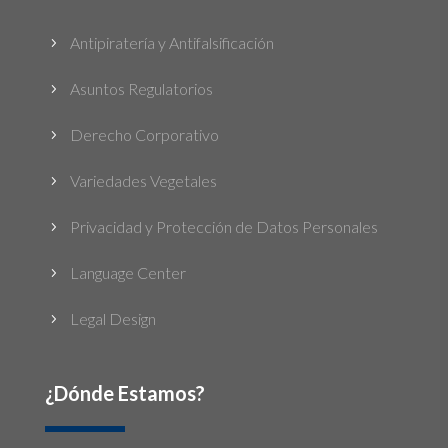
Antipiratería y Antifalsificación
5
Asuntos Regulatorios
5
Derecho Corporativo
5
Variedades Vegetales
5
Privacidad y Protección de Datos Personales
5
Language Center
5
Legal Design
5
¿Dónde Estamos?