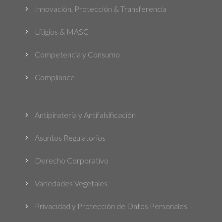
Innovación, Protección & Transferencia
5
Litigios & MASC
5
Competencia y Consumo
5
Compliance
5
Antipiratería y Antifalsificación
5
Asuntos Regulatorios
5
Derecho Corporativo
5
Variedades Vegetales
5
Privacidad y Protección de Datos Personales
5