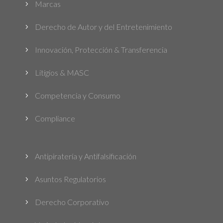
Marcas
5
Derecho de Autor y del Entretenimiento
5
Innovación, Protección & Transferencia
5
Litigios & MASC
5
Competencia y Consumo
5
Compliance
5
Antipiratería y Antifalsificación
5
Asuntos Regulatorios
5
Derecho Corporativo
5