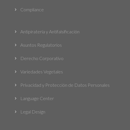
Compliance
5
Antipiratería y Antifalsificación
5
Asuntos Regulatorios
5
Derecho Corporativo
5
Variedades Vegetales
5
Privacidad y Protección de Datos Personales
5
Language Center
5
Legal Design
5