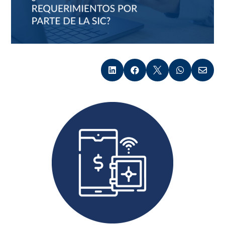




