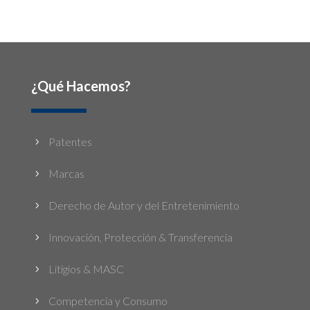
¿Qué Hacemos?
Patentes
5
Marcas
5
Derecho de Autor y del Entretenimiento
5
Innovación, Protección & Transferencia
5
Litigios & MASC
5
Competencia y Consumo
5