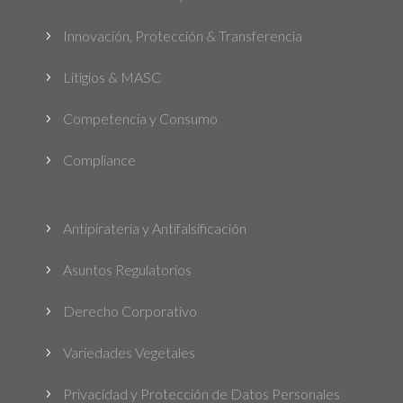
Innovación, Protección & Transferencia
5
Litigios & MASC
5
Competencia y Consumo
5
Compliance
5
Antipiratería y Antifalsificación
5
Asuntos Regulatorios
5
Derecho Corporativo
5
Variedades Vegetales
5
Privacidad y Protección de Datos Personales
5