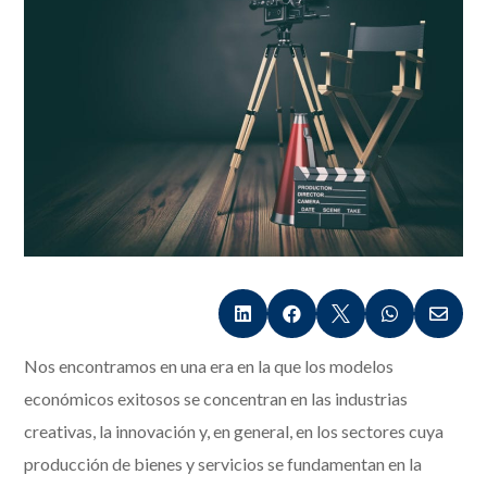





Nos encontramos en una era en la que los modelos
económicos exitosos se concentran en las industrias
creativas, la innovación y, en general, en los sectores cuya
producción de bienes y servicios se fundamentan en la