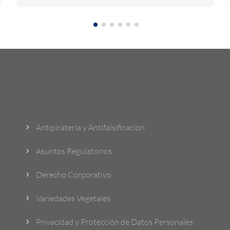
¿Qué Hacemos?
Antipiratería y Antifalsificación
5
Asuntos Regulatorios
5
Derecho Corporativo
5
Variedades Vegetales
5
Privacidad y Protección de Datos Personales
5