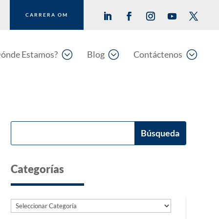
CARRERA OM
;
;
;
ónde Estamos?
Blog
Contáctenos
Categorías
Categorías