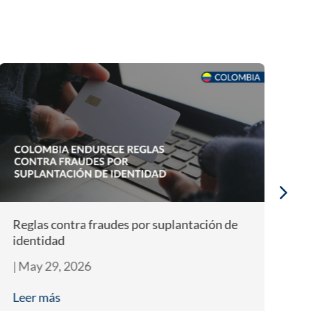
Reglas contra fraudes por suplantación de
In
identidad
|
M
|
May 29, 2026
L
Leer más