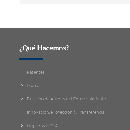
¿Qué Hacemos?
Patentes
5
Marcas
5
Derecho de Autor y del Entretenimiento
5
Innovación, Protección & Transferencia
5
Litigios & MASC
5