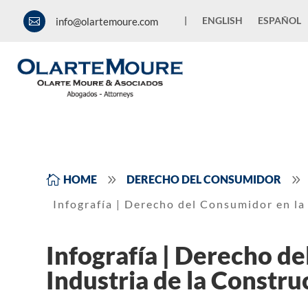
|
ENGLISH
ESPAÑOL
info@olartemoure.com

9
9

HOME
DERECHO DEL CONSUMIDOR
Infografía | Derecho del Consumidor en la
Infografía | Derecho d
Industria de la Constru