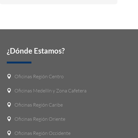
¿Dónde Estamos?
Oficinas Región Centro

Oficinas Medellín y Zona Cafetera

Oficinas Región Caribe

Oficinas Región Oriente

Oficinas Región Occidente
