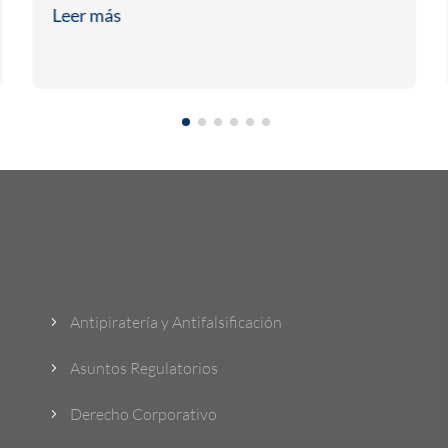
Leer más
¿Qué Hacemos?
Antipiratería y Antifalsificación
5
Asuntos Regulatorios
5
Derecho Corporativo
5