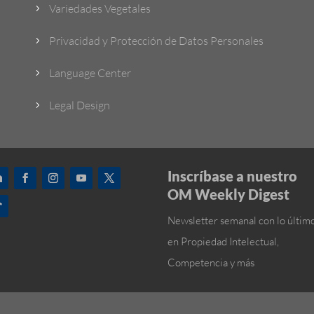
Variedades Vegetales
5
Privacidad y Protección de Datos Personales
5
Language Center
5
Legal Design
5
Inscríbase a nuestro
OM Weekly Digest
Newsletter semanal con lo últim
en Propiedad Intelectual,
Competencia y más