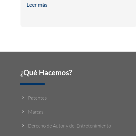
Leer más
¿Qué Hacemos?
Patentes
5
Marcas
5
Derecho de Autor y del Entretenimiento
5