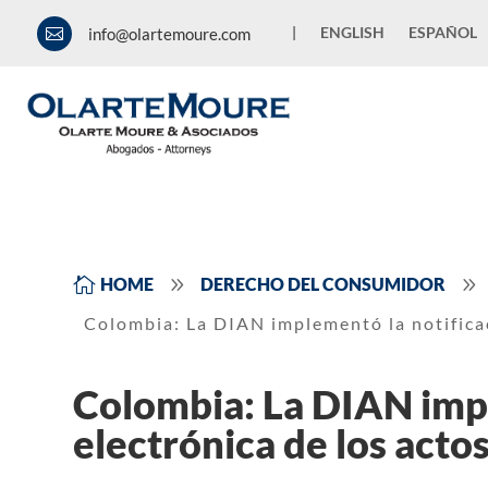
|
ENGLISH
ESPAÑOL
info@olartemoure.com

9
9

HOME
DERECHO DEL CONSUMIDOR
Colombia: La DIAN implementó la notificac
Colombia: La DIAN impl
electrónica de los acto