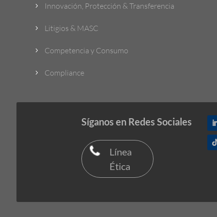
Innovación, Protección & Transferencia
5
Litigios & MASC
5
Competencia y Consumo
5
Compliance
5
Síganos en Redes Sociales
Línea
Ética