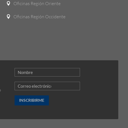
Oficinas Región Oriente

Oficinas Región Occidente

o
INSCRIBIRME