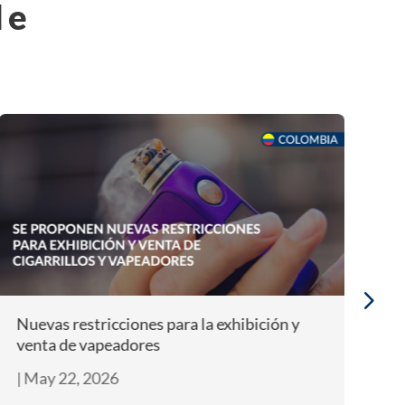
le
Nuevas restricciones para la exhibición y
Te
venta de vapeadores
e
|
May 22, 2026
|
M