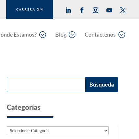
CARRERA OM
;
;
;
ónde Estamos?
Blog
Contáctenos
Categorías
Categorías