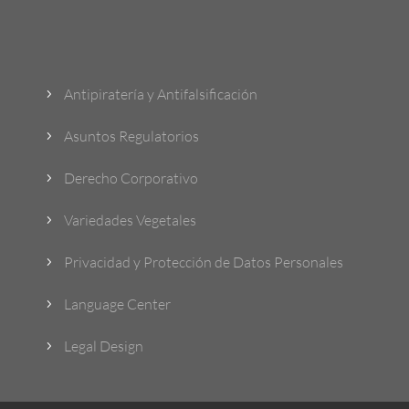
¿Qué Hacemos?
Antipiratería y Antifalsificación
5
Asuntos Regulatorios
5
Derecho Corporativo
5
Variedades Vegetales
5
Privacidad y Protección de Datos Personales
5
Language Center
5
Legal Design
5