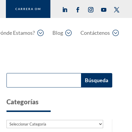
CARRERA OM
;
;
;
ónde Estamos?
Blog
Contáctenos
Categorías
Categorías