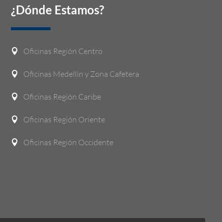
¿Dónde Estamos?
Oficinas Región Centro

Oficinas Medellín y Zona Cafetera

Oficinas Región Caribe

Oficinas Región Oriente

Oficinas Región Occidente
