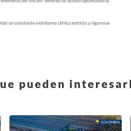
 y miembros del IMDRF tendrán un acceso optimizado al
iendo un constante monitoreo clínico estricto y rigurosas
ue pueden interesar