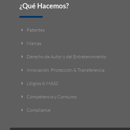
¿Qué Hacemos?
Patentes
5
Marcas
5
Derecho de Autor y del Entretenimiento
5
Innovación, Protección & Transferencia
5
Litigios & MASC
5
Competencia y Consumo
5
Compliance
5