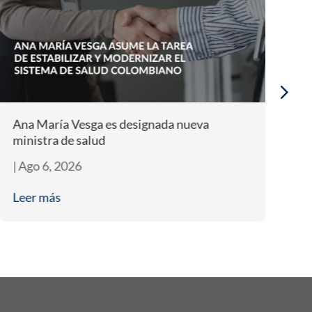
Ana María Vesga es designada nueva
Nu
ministra de salud
i
|
Ago 6, 2026
|
A
Leer más
L