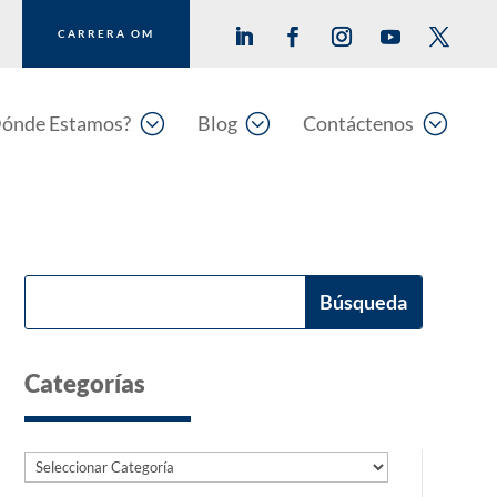
CARRERA OM
;
;
;
ónde Estamos?
Blog
Contáctenos
Categorías
Categorías