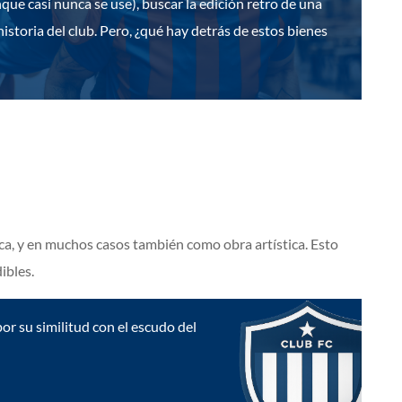
que casi nunca se use), buscar la edición retro de una
historia del club. Pero, ¿qué hay detrás de estos bienes
ca, y en muchos casos también como obra artística. Esto
ibles.
or su similitud con el escudo del