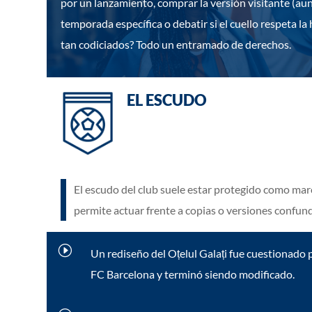
por un lanzamiento, comprar la versión visitante (aun
temporada específica o debatir si el cuello respeta la 
tan codiciados? Todo un entramado de derechos.
EL ESCUDO
El escudo del club suele estar protegido como mar
permite actuar frente a copias o versiones confund
I
Un rediseño del Oțelul Galați fue cuestionado p
FC Barcelona y terminó siendo modificado.