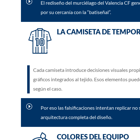
I
El rediseño del murciélago del Valencia CF g
por su cercanía con la “batiseñal”.
LA CAMISETA DE TEMPO
Cada camiseta introduce decisiones visuales propia
gráficos integrados al tejido. Esos elementos pued
según el caso.
I
Por eso las falsificaciones intentan replicar no 
arquitectura completa del diseño.
COLORES DEL EQUIPO