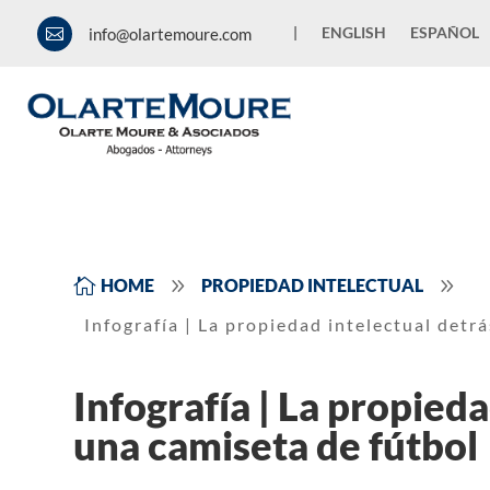
|
ENGLISH
ESPAÑOL
info@olartemoure.com

9
9

HOME
PROPIEDAD INTELECTUAL
Infografía | La propiedad intelectual detr
Infografía | La propieda
una camiseta de fútbol