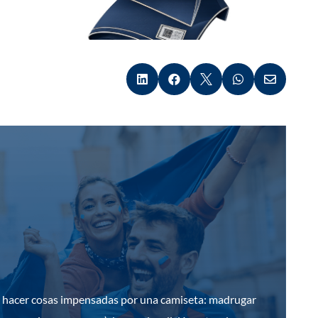





s a hacer cosas impensadas por una camiseta: madrugar