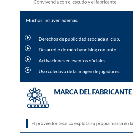
Convivencia con el escudo y el fabricante
Muchos incluyen además:
I
Derechos de publicidad asociada al club,
I
Desarrollo de merchandising conjunto,
I
Activaciones en eventos oficiales,
I
Uso colectivo de la imagen de jugadores.
MARCA DEL FABRICANTE
El proveedor técnico explota su propia marca en l