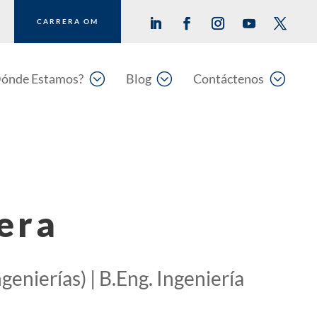
CARRERA OM
;
;
;
ónde Estamos?
Blog
Contáctenos
era
genierías) | B.Eng. Ingeniería