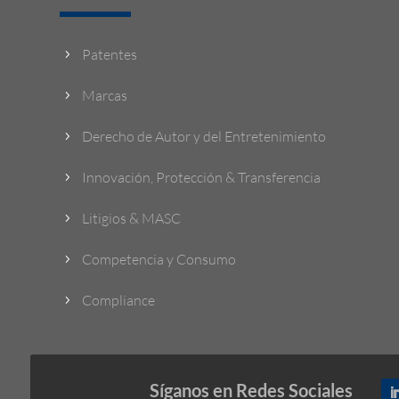
Patentes
5
Marcas
5
Derecho de Autor y del Entretenimiento
5
Innovación, Protección & Transferencia
5
Litigios & MASC
5
Competencia y Consumo
5
Compliance
5
Síganos en Redes Sociales