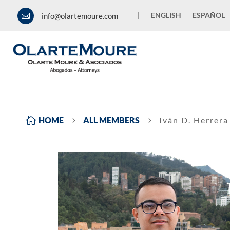
|
ENGLISH
ESPAÑOL
info@olartemoure.com


HOME
ALL MEMBERS
Iván D. Herrera
5
5