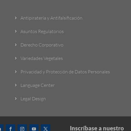
Antipiratería y Antifalsificación
5
Asuntos Regulatorios
5
Derecho Corporativo
5
Variedades Vegetales
5
Privacidad y Protección de Datos Personales
5
Language Center
5
Legal Design
5
Inscríbase a nuestro