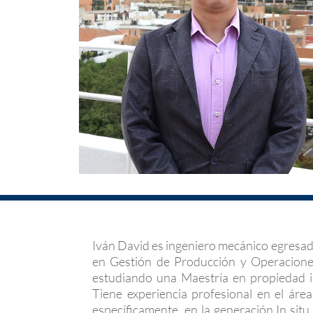
Iván David es ingeniero mecánico egresado
en Gestión de Producción y Operacione
estudiando una Maestría en propiedad in
Tiene experiencia profesional en el áre
específicamente, en la generación In situ