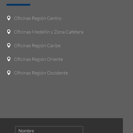
Oficinas Región Centro

Oficinas Medellín y Zona Cafetera

Oficinas Región Caribe

Oficinas Región Oriente

Oficinas Región Occidente
