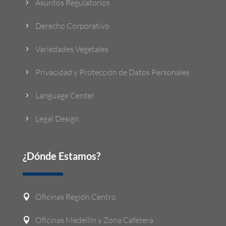
Asuntos Regulatorios
5
Derecho Corporativo
5
Variedades Vegetales
5
Privacidad y Protección de Datos Personales
5
Language Center
5
Legal Design
5
¿Dónde Estamos?
Oficinas Región Centro

Oficinas Medellín y Zona Cafetera
