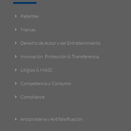
Patentes
5
Marcas
5
Derecho de Autor y del Entretenimiento
5
Innovación, Protección & Transferencia
5
Litigios & MASC
5
Competencia y Consumo
5
Compliance
5
Antipiratería y Antifalsificación
5