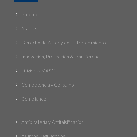
Patentes
5
Marcas
5
Derecho de Autor y del Entretenimiento
5
Innovación, Protección & Transferencia
5
Litigios & MASC
5
Competencia y Consumo
5
Compliance
5
Antipiratería y Antifalsificación
5
Asuntos Regulatorios
5