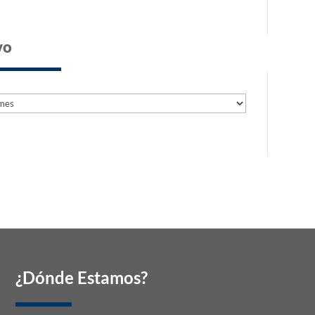
vo
s
s
¿Dónde Estamos?