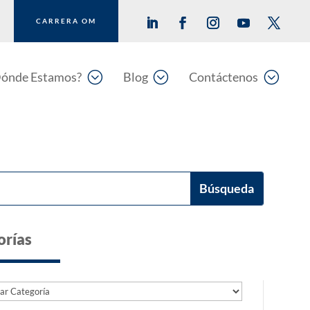
CARRERA OM
;
;
;
ónde Estamos?
Blog
Contáctenos
orías
as