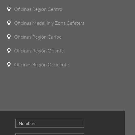
Oficinas Región Centro

Oficinas Medellín y Zona Cafetera

Oficinas Región Caribe

Oficinas Región Oriente

Oficinas Región Occidente
