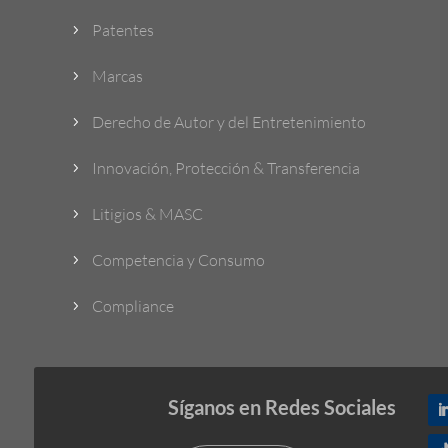
Patentes
5
Marcas
5
Derecho de Autor y del Entretenimiento
5
Innovación, Protección & Transferencia
5
Litigios & MASC
5
Competencia y Consumo
5
Compliance
5
Síganos en Redes Sociales