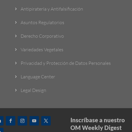
Antipiratería y Antifalsificación
5
Asuntos Regulatorios
5
Derecho Corporativo
5
Variedades Vegetales
5
Privacidad y Protección de Datos Personales
5
Language Center
5
Legal Design
5
Inscríbase a nuestro
OM Weekly Digest