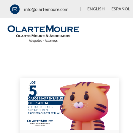
|
ENGLISH
ESPAÑOL
info@olartemoure.com

News and Publications