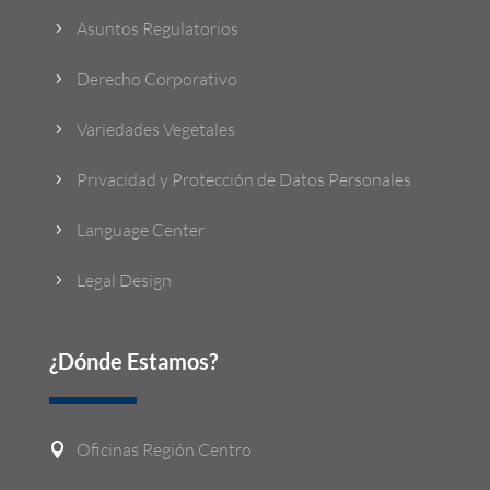
Asuntos Regulatorios
5
Derecho Corporativo
5
Variedades Vegetales
5
Privacidad y Protección de Datos Personales
5
Language Center
5
Legal Design
5
¿Dónde Estamos?
Oficinas Región Centro
