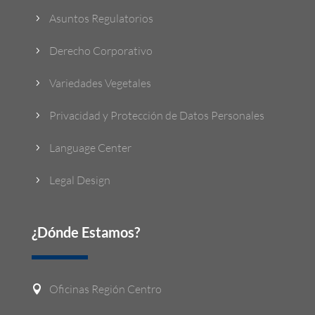
Asuntos Regulatorios
5
Derecho Corporativo
5
Variedades Vegetales
5
Privacidad y Protección de Datos Personales
5
Language Center
5
Legal Design
5
¿Dónde Estamos?
Oficinas Región Centro
