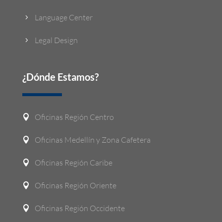
Language Center
5
Legal Design
5
¿Dónde Estamos?
Oficinas Región Centro

Oficinas Medellín y Zona Cafetera

Oficinas Región Caribe

Oficinas Región Oriente

Oficinas Región Occidente
