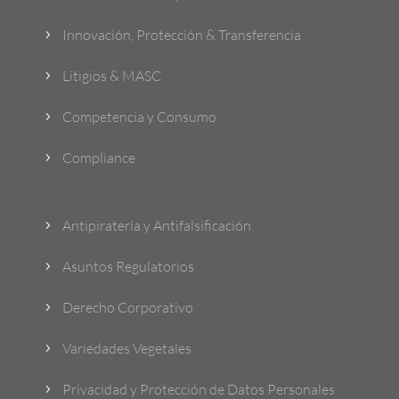
Innovación, Protección & Transferencia
5
Litigios & MASC
5
Competencia y Consumo
5
Compliance
5
Antipiratería y Antifalsificación
5
Asuntos Regulatorios
5
Derecho Corporativo
5
Variedades Vegetales
5
Privacidad y Protección de Datos Personales
5