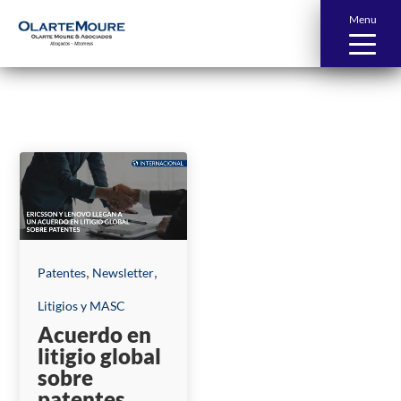
Menu
News and Publications
,
,
Patentes
Newsletter
Litigios y MASC
Acuerdo en
litigio global
sobre
patentes