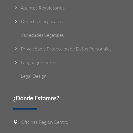
Asuntos Regulatorios
5
Derecho Corporativo
5
Variedades Vegetales
5
Privacidad y Protección de Datos Personales
5
Language Center
5
Legal Design
5
¿Dónde Estamos?
Oficinas Región Centro
