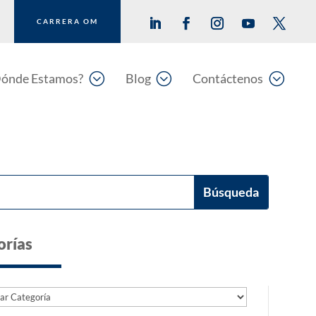
CARRERA OM
;
;
;
ónde Estamos?
Blog
Contáctenos
orías
as