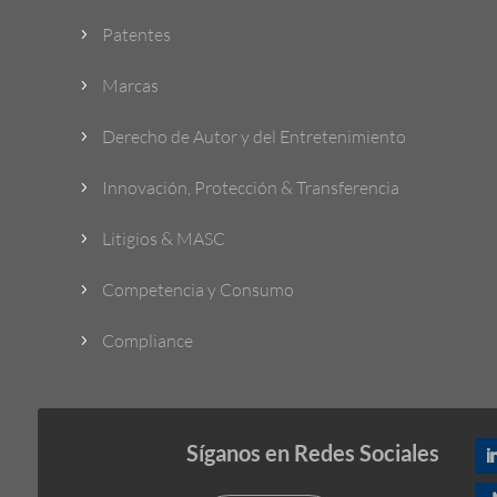
Patentes
5
Marcas
5
Derecho de Autor y del Entretenimiento
5
Innovación, Protección & Transferencia
5
Litigios & MASC
5
Competencia y Consumo
5
Compliance
5
Síganos en Redes Sociales