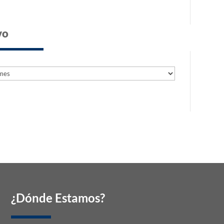
vo
s
s
¿Dónde Estamos?