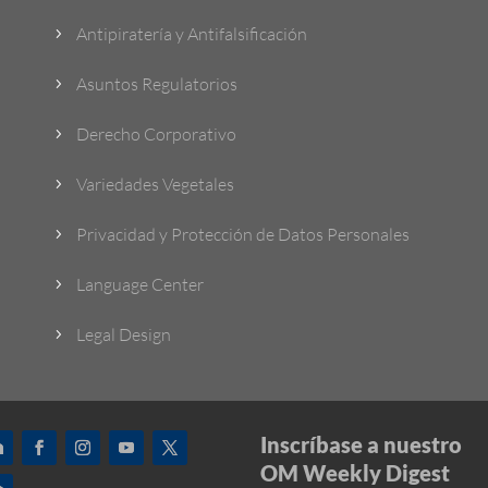
Antipiratería y Antifalsificación
5
Asuntos Regulatorios
5
Derecho Corporativo
5
Variedades Vegetales
5
Privacidad y Protección de Datos Personales
5
Language Center
5
Legal Design
5
Inscríbase a nuestro
OM Weekly Digest