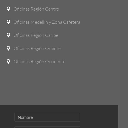
Oficinas Región Centro

Oficinas Medellín y Zona Cafetera

Oficinas Región Caribe

Oficinas Región Oriente

Oficinas Región Occidente
