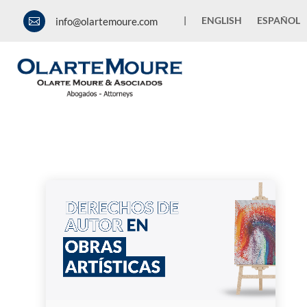
|
ENGLISH
ESPAÑOL
info@olartemoure.com

News and Publications