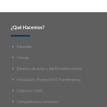
¿Qué Hacemos?
Patentes
5
Marcas
5
Derecho de Autor y del Entretenimiento
5
Innovación, Protección & Transferencia
5
Litigios & MASC
5
Competencia y Consumo
5