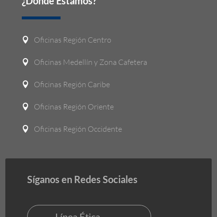
¿Dónde Estamos?
Oficinas Región Centro

Oficinas Medellín y Zona Cafetera

Oficinas Región Caribe

Oficinas Región Oriente

Oficinas Región Occidente

Síganos en Redes Sociales
Línea Ética