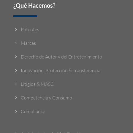
¿Qué Hacemos?
Patentes
5
Marcas
5
Derecho de Autor y del Entretenimiento
5
Innovación, Protección & Transferencia
5
Litigios & MASC
5
Competencia y Consumo
5
Compliance
5