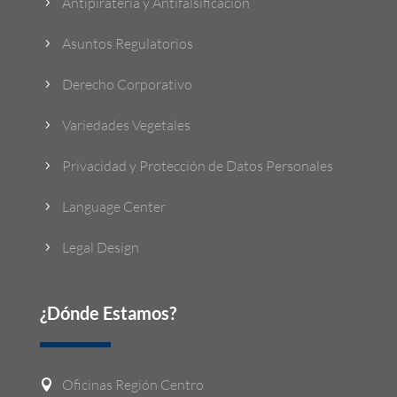
Antipiratería y Antifalsificación
5
Asuntos Regulatorios
5
Derecho Corporativo
5
Variedades Vegetales
5
Privacidad y Protección de Datos Personales
5
Language Center
5
Legal Design
5
¿Dónde Estamos?
Oficinas Región Centro
