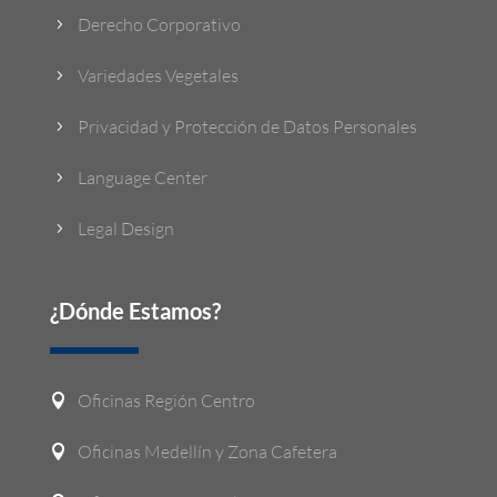
Derecho Corporativo
5
Variedades Vegetales
5
Privacidad y Protección de Datos Personales
5
Language Center
5
Legal Design
5
¿Dónde Estamos?
Oficinas Región Centro

Oficinas Medellín y Zona Cafetera
