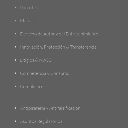
Patentes
5
Marcas
5
Derecho de Autor y del Entretenimiento
5
Innovación, Protección & Transferencia
5
Litigios & MASC
5
Competencia y Consumo
5
Compliance
5
Antipiratería y Antifalsificación
5
Asuntos Regulatorios
5