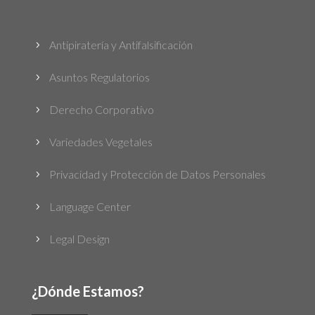
Antipiratería y Antifalsificación
5
Asuntos Regulatorios
5
Derecho Corporativo
5
Variedades Vegetales
5
Privacidad y Protección de Datos Personales
5
Language Center
5
Legal Design
5
¿Dónde Estamos?