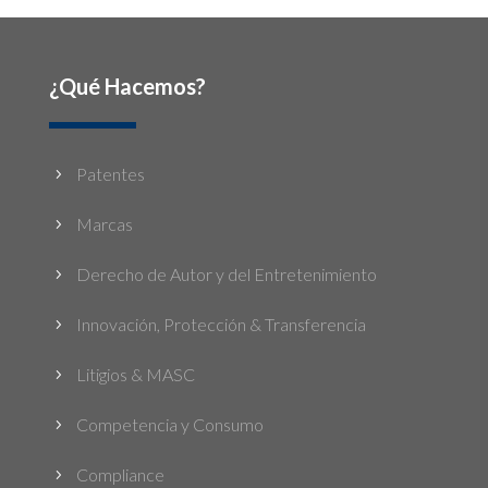
¿Qué Hacemos?
Patentes
5
Marcas
5
Derecho de Autor y del Entretenimiento
5
Innovación, Protección & Transferencia
5
Litigios & MASC
5
Competencia y Consumo
5
Compliance
5