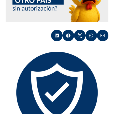




