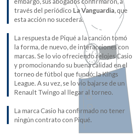
embargo, sus abogados confirmaron, a
través del periódico
La Vanguardia
, que
esta acción no sucederá.
La respuesta de Piqué a la canción tomó
la forma, de nuevo, de interacciones con
marcas. Se lo vio ofreciendo relojes Casio
y promocionando su buena calidad en el
torneo de fútbol que fundó: la Kings
League. A su vez, se lo vio bajarse de un
Renault Twingo al llegar al torneo.
La marca Casio ha confirmado no tener
ningún contrato con Piqué.