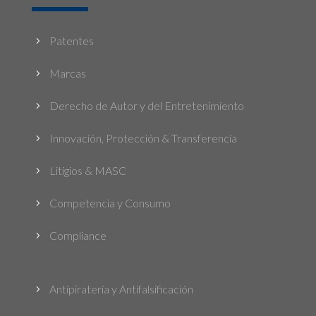
Patentes
5
Marcas
5
Derecho de Autor y del Entretenimiento
5
Innovación, Protección & Transferencia
5
Litigios & MASC
5
Competencia y Consumo
5
Compliance
5
Antipiratería y Antifalsificación
5