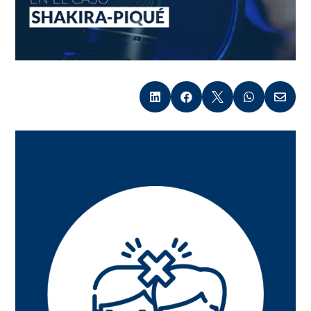




