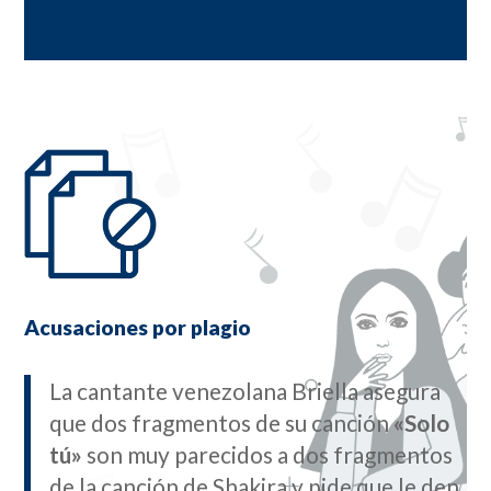
Acusaciones por plagio
La cantante venezolana Briella asegura
que dos fragmentos de su canción
«Solo
tú»
son muy parecidos a dos fragmentos
de la canción de Shakira y pide que le den