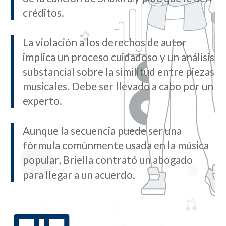
créditos.
La violación a los derechos de autor
implica un proceso cuidadoso y un análisis
substancial sobre la similitud entre piezas
musicales. Debe ser llevado a cabo por un
experto.
Aunque la secuencia puede ser una
fórmula comúnmente usada en la música
popular, Briella contrató un abogado
para llegar a un acuerdo.