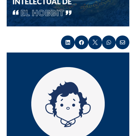




