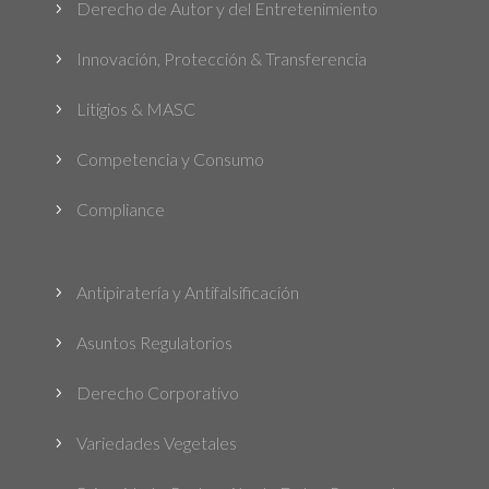
Derecho de Autor y del Entretenimiento
5
Innovación, Protección & Transferencia
5
Litigios & MASC
5
Competencia y Consumo
5
Compliance
5
Antipiratería y Antifalsificación
5
Asuntos Regulatorios
5
Derecho Corporativo
5
Variedades Vegetales
5