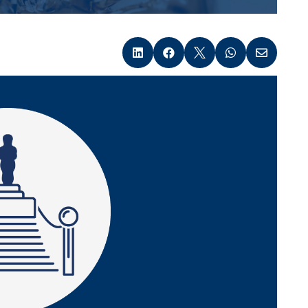




