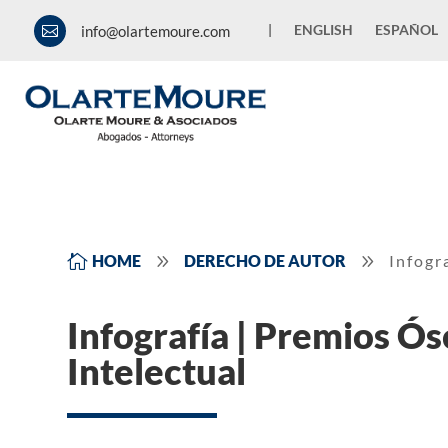
|
ENGLISH
ESPAÑOL
info@olartemoure.com

9
9

HOME
DERECHO DE AUTOR
Infogr
Infografía | Premios Ó
Intelectual