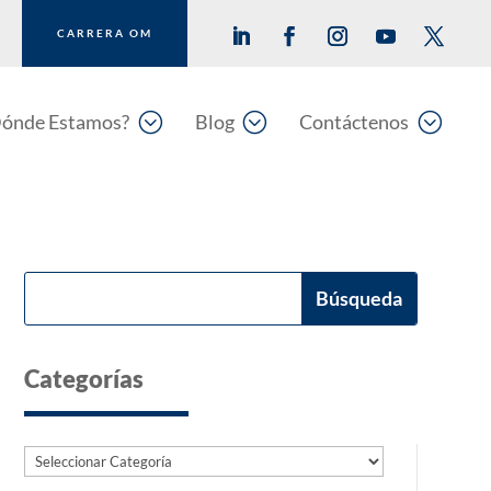
CARRERA OM
;
;
;
ónde Estamos?
Blog
Contáctenos
Categorías
Categorías