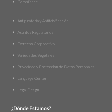
Compliance
5
Antipiratería y Antifalsificación
5
Asuntos Regulatorios
5
Derecho Corporativo
5
Variedades Vegetales
5
Privacidad y Protección de Datos Personales
5
Language Center
5
Legal Design
5
¿Dónde Estamos?