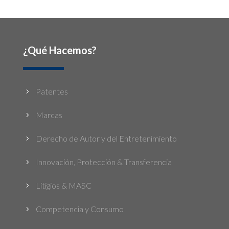
¿Qué Hacemos?
Patentes
5
Marcas
5
Derecho de Autor y del Entretenimiento
5
Innovación, Protección & Transferencia
5
Litigios & MASC
5
Competencia y Consumo
5