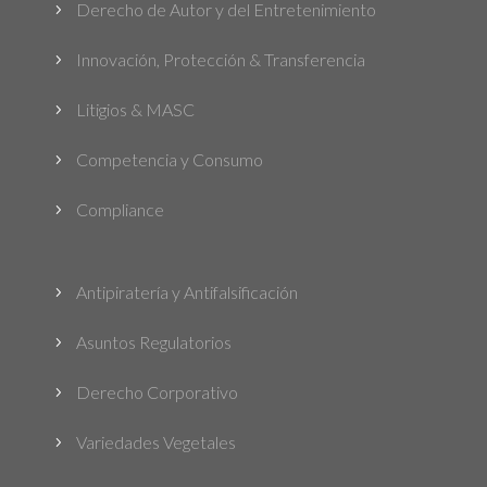
Derecho de Autor y del Entretenimiento
5
Innovación, Protección & Transferencia
5
Litigios & MASC
5
Competencia y Consumo
5
Compliance
5
Antipiratería y Antifalsificación
5
Asuntos Regulatorios
5
Derecho Corporativo
5
Variedades Vegetales
5